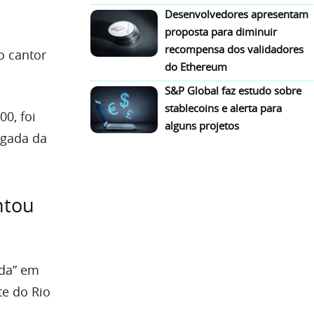
Desenvolvedores apresentam
proposta para diminuir
recompensa dos validadores
o cantor
do Ethereum
S&P Global faz estudo sobre
stablecoins e alerta para
0, foi
alguns projetos
egada da
ntou
ada” em
te do Rio