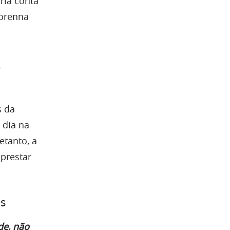
ria conta
Lorenna
s da
 dia na
etanto, a
 prestar
es
de, não