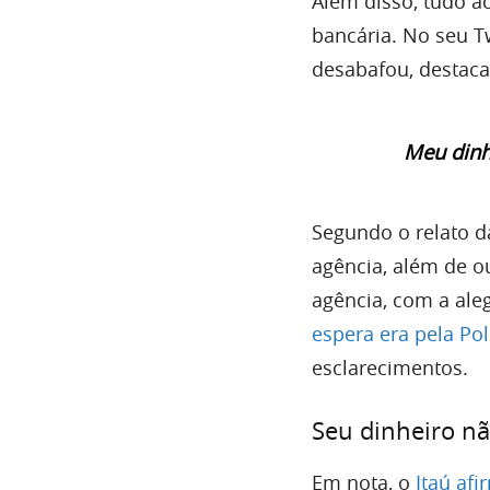
Além disso, tudo a
bancária. No seu T
desabafou, destaca
Meu dinh
Segundo o relato da
agência, além de ou
agência, com a ale
espera era pela Polí
esclarecimentos.
Seu dinheiro nã
Em nota, o
Itaú afi