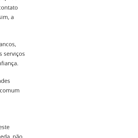
contato
sim, a
ancos,
s serviços
fiança.
ndes
no comum
este
oeda, não