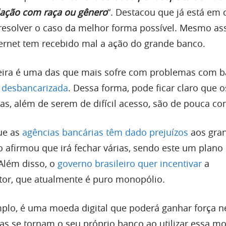
ação com raça ou gênero
“. Destacou que já está em 
esolver o caso da melhor forma possível. Mesmo as
rnet tem recebido mal a ação do grande banco.
leira é uma das que mais sofre com problemas com b
a
desbancarizada
. Dessa forma, pode ficar claro que o
as, além de serem de difícil acesso, são de pouca con
ue as
agências bancárias têm dado prejuízos
aos gra
 afirmou que irá fechar várias, sendo este um pla
 Além disso, o
governo brasileiro quer incentivar
a
tor, que atualmente é puro monopólio.
mplo, é uma moeda digital que poderá ganhar força n
as se tornam o seu próprio banco ao utilizar essa m