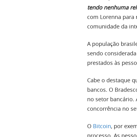
tendo nenhuma rel
com Lorenna para r
comunidade da inte
A população brasi
sendo considerad
prestados às pesso
Cabe o destaque q
bancos. O Bradesco
no setor bancário.
concorrência no se
O
Bitcoin
, por exe
processo. As pesso