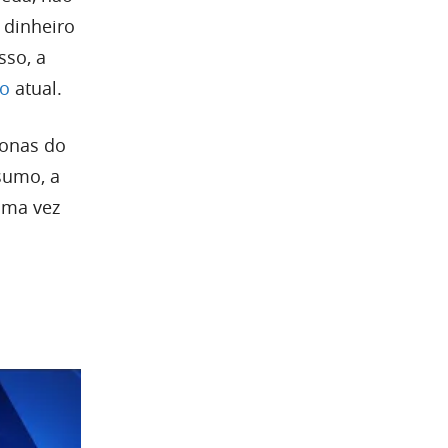
 dinheiro
sso, a
do
atual.
donas do
sumo, a
uma vez