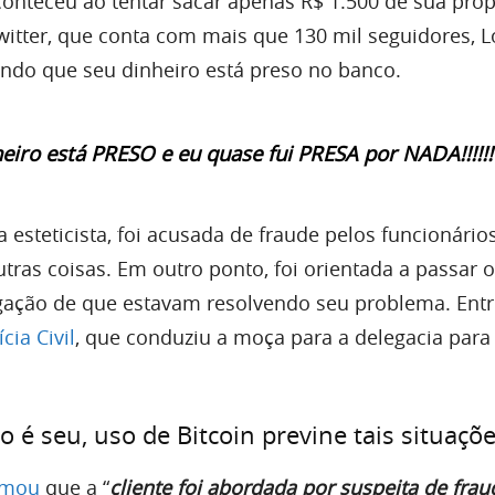
conteceu ao tentar sacar apenas R$ 1.500 de sua próp
witter, que conta com mais que 130 mil seguidores, 
ndo que seu dinheiro está preso no banco.
eiro está PRESO e eu quase fui PRESA por NADA!!!!!!
 esteticista, foi acusada de fraude pelos funcionário
tras coisas. Em outro ponto, foi orientada a passar o
gação de que estavam resolvendo seu problema. Entr
cia Civil
, que conduziu a moça para a delegacia para
o é seu, uso de Bitcoin previne tais situaçõ
rmou
que a “
cliente foi abordada por suspeita de frau