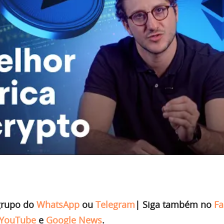
grupo do
WhatsApp
ou
Telegram
|
Siga também no
Fa
YouTube
e
Google News
.