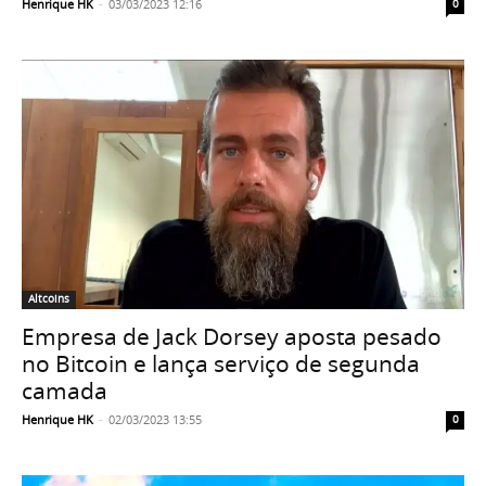
Henrique HK
-
03/03/2023 12:16
0
Altcoins
Empresa de Jack Dorsey aposta pesado
no Bitcoin e lança serviço de segunda
camada
Henrique HK
-
02/03/2023 13:55
0