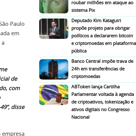
roubar milhões em ataque ao
sistema Pix
Deputado Kim Kataguiri
 São Paulo
propõe projeto para obrigar
diada em
políticos a declararem bitcoin
 a
e criptomoedas em plataforma
pública
Banco Central impõe trava de
24h em transferências de
ame
criptomoedas
cial de
ABToken lança Cartilha
ado, com
Parlamentar voltada à agenda
o
de criptoativos, tokenização e
49”, disse
ativos digitais no Congresso
Nacional
da empresa