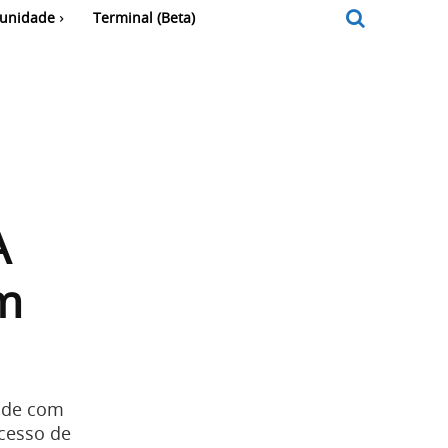
unidade
Terminal (Beta)
A
om
aude com
ocesso de