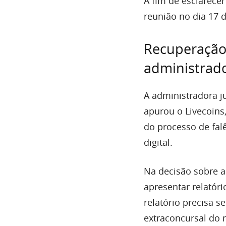
A fim de esclarece
reunião no dia 17 d
Recuperação 
administrado
A administradora j
apurou o Livecoin
do processo de fal
digital.
Na decisão sobre a
apresentar relatóri
relatório precisa s
extraconcursal do 