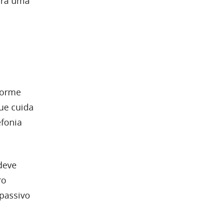
ará uma
orme
ue cuida
efonia
deve
ro
 passivo