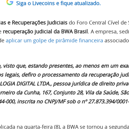
Siga o Livecoins e fique atualizado.
ias e Recuperações Judiciais
do Foro Central Cível de
de
recuperação judicial da BWA Brasil
. A empresa, se
 de
aplicar um golpe de pirâmide financeira
associado
o, visto que, estando presentes, ao menos em um ex
os legais, defiro o processamento da recuperação judi
IA DIGITAL LTDA., pessoa jurídica de direito priv
neiro da Cunha, 167, Conjunto 28, Vila da Saúde, Sã
4-000, inscrita no CNPJ/MF sob o nº 27.873.394/0001-
licada na quarta-feira (8), a BWA se tornou a segun