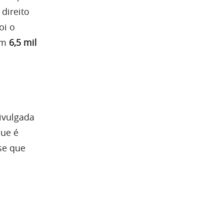
 direito
oi o
com
6,5 mil
ivulgada
que é
se que