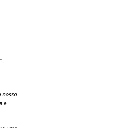
o,
o nosso
a e