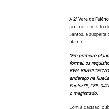
A
2ª Vara de Falênc
aceitou o pedido 
Santos, é suspeita
bitcoins.
“Em primeiro plan
formal, os requisit
BWA BRASILTECNOLOG
endereço na RuaCar
Paulo/SP, CEP: 0414
o magistrado.
Com a decisão, pub