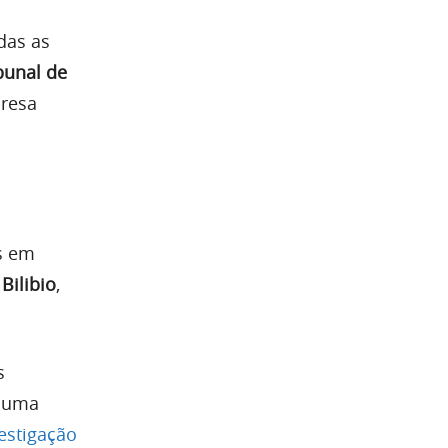
das as
bunal de
presa
s em
Bilibio
,
s
a uma
estigação