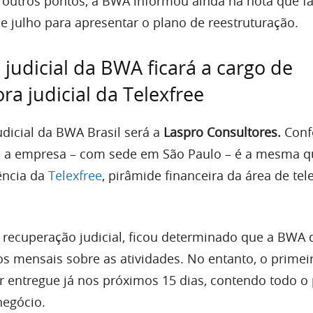
r outros pontos, a BWA informou ainda na nota que f
e julho para apresentar o plano de reestruturação.
judicial da BWA ficará a cargo de
ra judicial da Telexfree
udicial da BWA Brasil será a
Laspro Consultores.
Conf
s, a empresa – com sede em São Paulo – é a mesma q
ência da
Telexfree
, pirâmide financeira da área de tel
 recuperação judicial, ficou determinado que a BWA 
os mensais sobre as atividades. No entanto, o primei
er entregue já nos próximos 15 dias, contendo todo o
negócio.