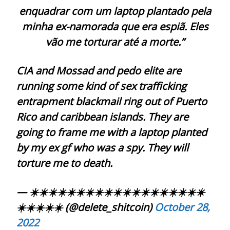
enquadrar com um laptop plantado pela
minha ex-namorada que era espiã. Eles
vão me torturar até a morte.”
CIA and Mossad and pedo elite are
running some kind of sex trafficking
entrapment blackmail ring out of Puerto
Rico and caribbean islands. They are
going to frame me with a laptop planted
by my ex gf who was a spy. They will
torture me to death.
— ☀️☀️☀️☀️☀️☀️☀️☀️☀️☀️☀️☀️☀️☀️☀️☀️☀️☀️☀️
☀️☀️☀️☀️☀️ (@delete_shitcoin)
October 28,
2022