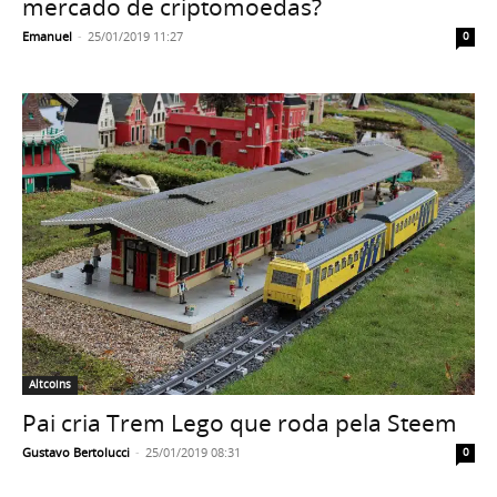
mercado de criptomoedas?
Emanuel
-
25/01/2019 11:27
0
Altcoins
Pai cria Trem Lego que roda pela Steem
Gustavo Bertolucci
-
25/01/2019 08:31
0