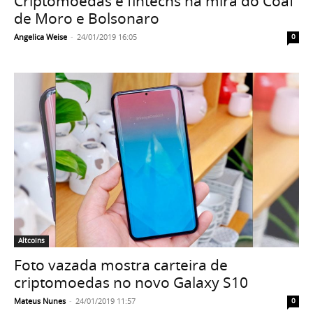
Criptomoedas e fintechs na mira do Coaf
de Moro e Bolsonaro
Angelica Weise
-
24/01/2019 16:05
0
Altcoins
Foto vazada mostra carteira de
criptomoedas no novo Galaxy S10
Mateus Nunes
-
24/01/2019 11:57
0