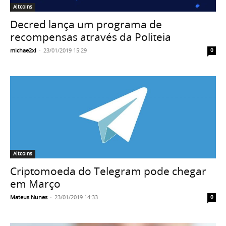
Altcoins
Decred lança um programa de
recompensas através da Politeia
michae2xl
-
23/01/2019 15:29
0
Altcoins
Criptomoeda do Telegram pode chegar
em Março
Mateus Nunes
-
23/01/2019 14:33
0