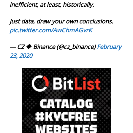
inefficient, at least, historically.
Just data, draw your own conclusions.
pic.twitter.com/AwChmAGvrK
— CZ 🔶 Binance (@cz_binance)
February
23, 2020