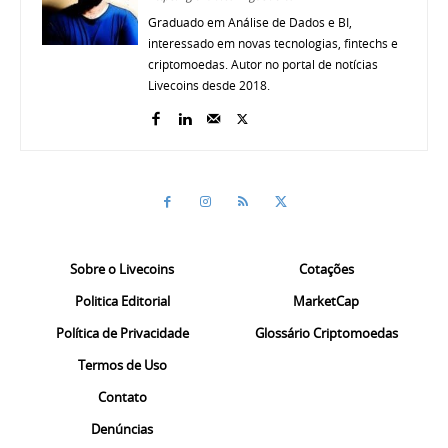
Graduado em Análise de Dados e BI,
interessado em novas tecnologias, fintechs e
criptomoedas. Autor no portal de notícias
Livecoins desde 2018.
Sobre o Livecoins
Cotações
Politica Editorial
MarketCap
Política de Privacidade
Glossário Criptomoedas
Termos de Uso
Contato
Denúncias