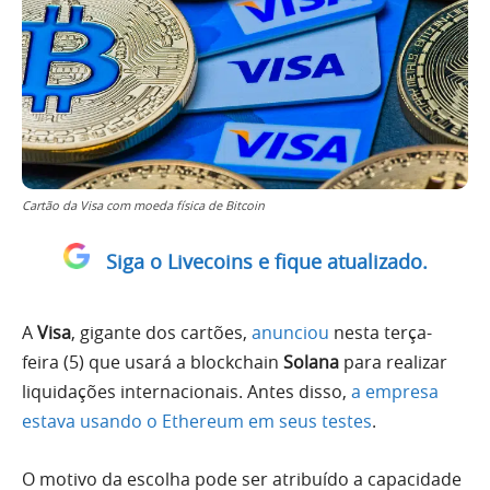
Cartão da Visa com moeda física de Bitcoin
Siga o Livecoins e fique atualizado.
A
Visa
, gigante dos cartões,
anunciou
nesta terça-
feira (5) que usará a blockchain
Solana
para realizar
liquidações internacionais. Antes disso,
a empresa
estava usando o Ethereum em seus testes
.
O motivo da escolha pode ser atribuído a capacidade