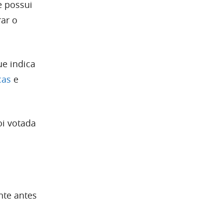
e possui
rar o
e indica
cas
e
oi votada
nte antes