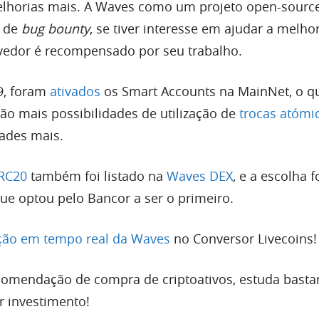
elhorias mais. A Waves como um projeto open-sourc
a de
bug bounty
, se tiver interesse em ajudar a melho
vedor é recompensado por seu trabalho.
9, foram
ativados
os Smart Accounts na MainNet, o qu
rão mais possibilidades de utilização de
trocas atómi
dades mais.
RC20
também foi listado na
Waves DEX
, e a escolha f
e optou pelo Bancor a ser o primeiro.
ção em tempo real da Waves
no Conversor Livecoins!
omendação de compra de criptoativos, estuda basta
r investimento!