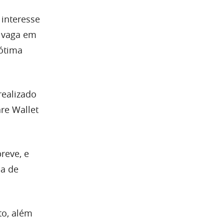
 interesse
 vaga em
ótima
realizado
re Wallet
reve, e
da de
to, além