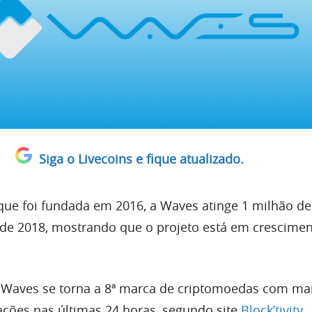
Siga o Livecoins e fique atualizado.
e foi fundada em 2016, a Waves atinge 1 milhão de
de 2018, mostrando que o projeto está em crescime
 Waves se torna a 8ª marca de criptomoedas com ma
ações nas últimas 24 horas, segundo site
Block’tivity
.