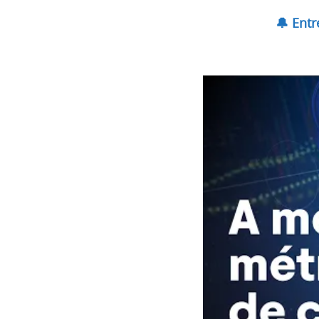
🔔 Ent