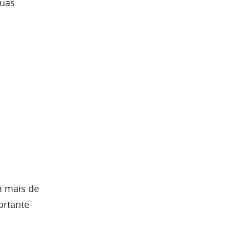
suas
m mais de
ortante