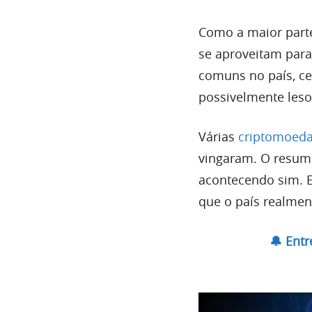
Como a maior parte
se aproveitam para
comuns no país, ce
possivelmente lesou
Várias
criptomoedas
vingaram. O resumo
acontecendo sim. E
que o país realme
🔔 Ent