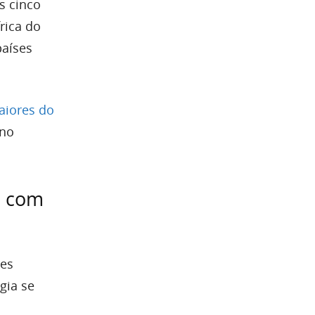
s cinco
rica do
países
aiores do
 no
o com
des
gia se