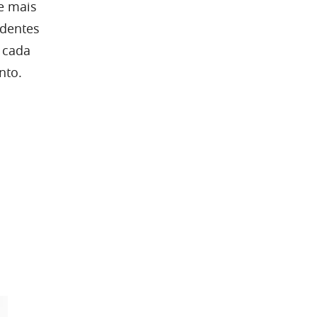
e mais
ndentes
 cada
nto.