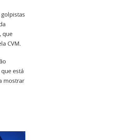
golpistas
nda
, que
ela CVM.
não
 que está
a mostrar