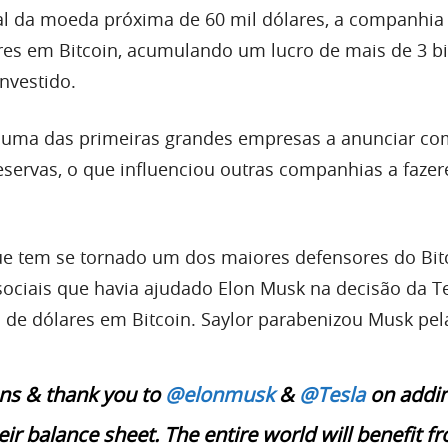
l da moeda próxima de 60 mil dólares, a companhia
ares em Bitcoin, acumulando um lucro de mais de 3 b
investido.
i uma das primeiras grandes empresas a anunciar c
eservas, o que influenciou outras companhias a faze
que tem se tornado um dos maiores defensores do Bitc
sociais que havia ajudado Elon Musk na decisão da T
o de dólares em Bitcoin. Saylor parabenizou Musk pel
ns & thank you to
@elonmusk
&
@Tesla
on addi
eir balance sheet. The entire world will benefit f