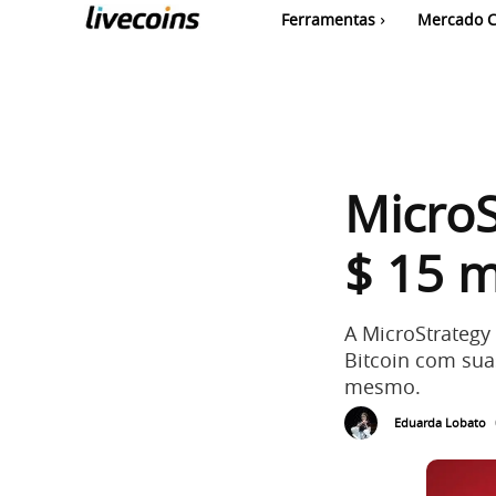
Ferramentas
Mercado C
Micro
$ 15 m
A MicroStrategy
Bitcoin com sua
mesmo.
Eduarda Lobato