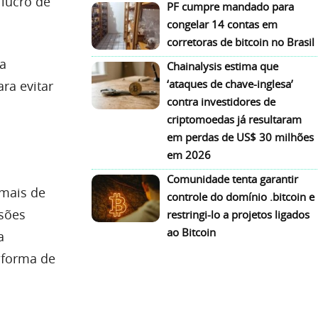
lucro de
PF cumpre mandado para
congelar 14 contas em
corretoras de bitcoin no Brasil
a
Chainalysis estima que
‘ataques de chave-inglesa’
ra evitar
contra investidores de
criptomoedas já resultaram
em perdas de US$ 30 milhões
em 2026
Comunidade tenta garantir
 mais de
controle do domínio .bitcoin e
isões
restringi-lo a projetos ligados
ao Bitcoin
a
 forma de