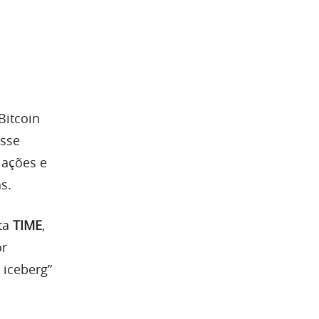
Bitcoin
esse
 ações e
s.
sta
TIME
,
or
 iceberg”