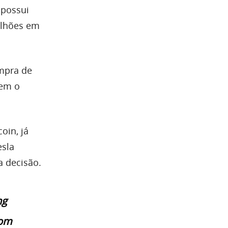
 possui
ilhões em
ompra de
rem o
oin, já
esla
a decisão.
ng
rom