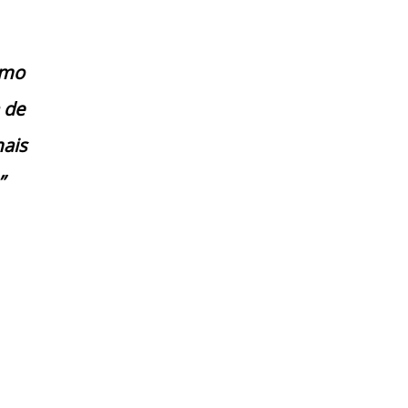
omo
 de
mais
”