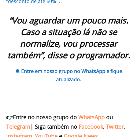
“desconto de até 60%¨
.
“Vou aguardar um pouco mais.
Caso a situação lá não se
normalize, vou processar
também”, disse o programador.
🔔 Entre em nosso grupo no WhatsApp e fique
atualizado.
👉Entre no nosso grupo do
WhatsApp
ou
Telegram
|
Siga também no
Facebook
,
Twitter
,
Instagram
,
YouTube
e
Google News
.