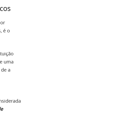
icos
por
, é o
tuição
de uma
 de a
onsiderada
de