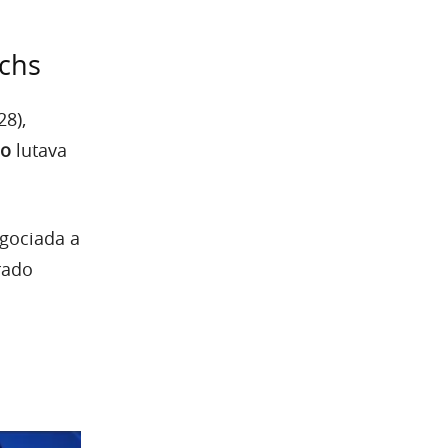
achs
28),
do
lutava
egociada a
rado