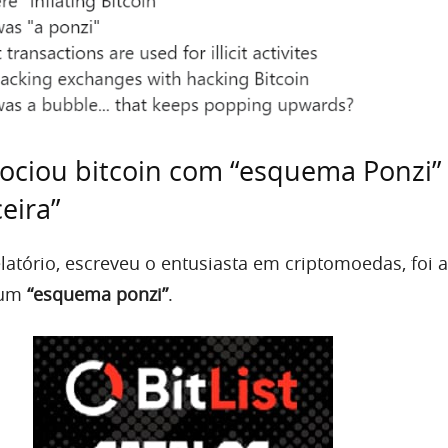
sociou bitcoin com “esquema Ponzi”
eira”
latório, escreveu o entusiasta em criptomoedas, foi 
 um
“esquema ponzi”
.