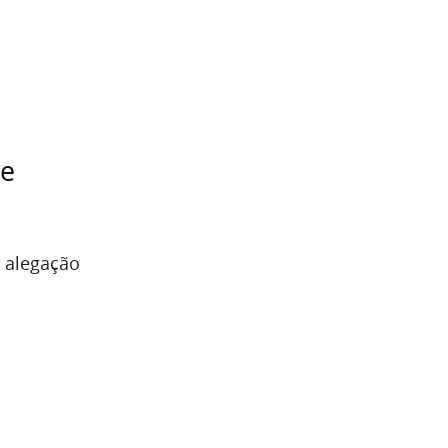
 e
a alegação