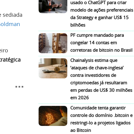
usado o ChatGPT para criar
modelo de ações preferenciais
e sediada
da Strategy e ganhar US$ 15
 Goldman
bilhões
PF cumpre mandado para
congelar 14 contas em
eiro
corretoras de bitcoin no Brasil
tratégica
Chainalysis estima que
‘ataques de chave-inglesa’
contra investidores de
criptomoedas já resultaram
em perdas de US$ 30 milhões
em 2026
Comunidade tenta garantir
controle do domínio .bitcoin e
restringi-lo a projetos ligados
ao Bitcoin