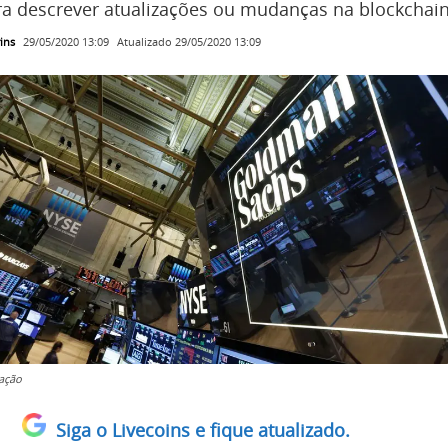
 descrever atualizações ou mudanças na blockchain
ins
Atualizado
29/05/2020 13:09
29/05/2020 13:09
ação
Siga o Livecoins e fique atualizado.