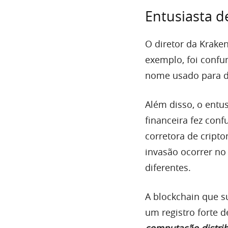
Entusiasta d
O diretor da Krake
exemplo, foi confu
nome usado para d
Além disso, o entu
financeira fez con
corretora de cript
invasão ocorrer no
diferentes.
A blockchain que s
um registro forte 