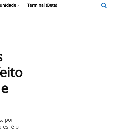
unidade
Terminal (Beta)
s
eito
de
s, por
les, é o