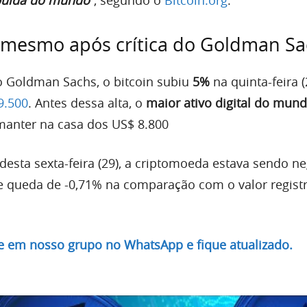
buída do mundo”
, segundo o
Bitcoin.org
.
 mesmo após crítica do Goldman S
do Goldman Sachs, o bitcoin subiu
5%
na quinta-feira (
9.500
. Antes dessa alta, o
maior ativo digital do mun
manter na casa dos US$ 8.800
desta sexta-feira (29), a criptomoeda estava sendo n
ve queda de -0,71% na comparação com o valor regist
re em nosso grupo no WhatsApp e fique atualizado.