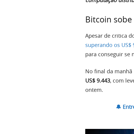
computação distri
Bitcoin sobe
Apesar de critica 
superando os US$ 
para conseguir se 
No final da manhã 
US$ 9.443
, com le
ontem.
🔔 Ent