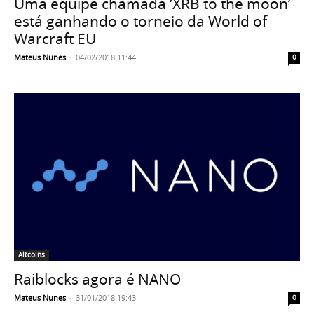
Uma equipe chamada ‘XRB to the moon’
está ganhando o torneio da World of
Warcraft EU
Mateus Nunes
-
04/02/2018 11:44
0
Altcoins
Raiblocks agora é NANO
Mateus Nunes
-
31/01/2018 19:43
0