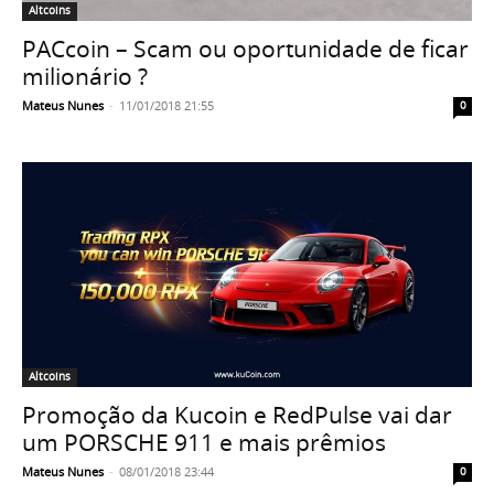
Altcoins
PACcoin – Scam ou oportunidade de ficar
milionário ?
Mateus Nunes
-
11/01/2018 21:55
0
Altcoins
Promoção da Kucoin e RedPulse vai dar
um PORSCHE 911 e mais prêmios
Mateus Nunes
-
08/01/2018 23:44
0