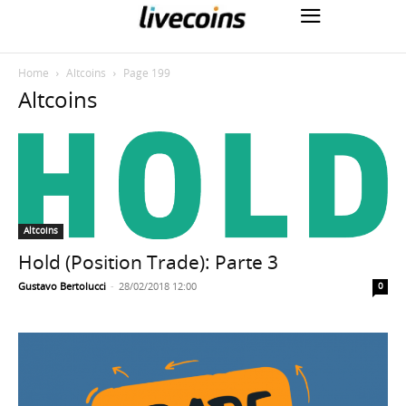
Home
Altcoins
Page 199
Altcoins
Altcoins
Hold (Position Trade): Parte 3
Gustavo Bertolucci
-
28/02/2018 12:00
0