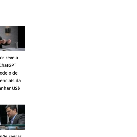
or revela
 ChatGPT
modelo de
enciais da
ganhar US$
põe regras