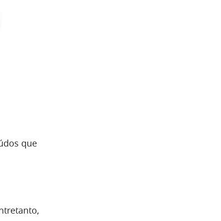
eúdos que
ntretanto,