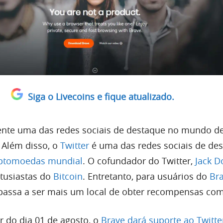
Siga o Livecoins e fique atualizado.
ente uma das redes sociais de destaque no mundo d
 Além disso, o
Twitter
é uma das redes sociais de de
iptomoedas mundial
. O cofundador do Twitter,
Jack D
tusiastas do
Bitcoin
. Entretanto, para usuários do
Br
r passa a ser mais um local de obter recompensas com
ir do dia 01 de agosto, o
Brave dará suporte ao Twitte