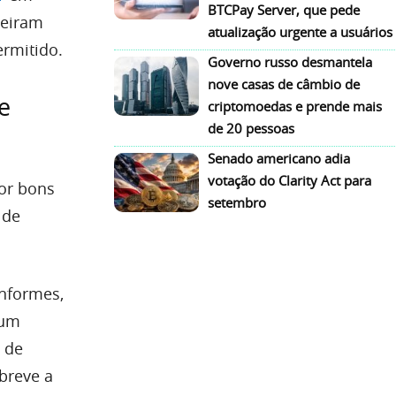
BTCPay Server, que pede
ueiram
atualização urgente a usuários
ermitido.
Governo russo desmantela
nove casas de câmbio de
e
criptomoedas e prende mais
de 20 pessoas
Senado americano adia
votação do Clarity Act para
or bons
setembro
 de
informes,
 um
 de
breve a