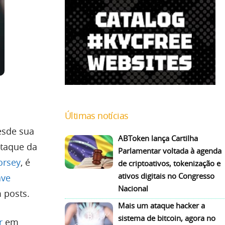
Últimas notícias
esde sua
ABToken lança Cartilha
staque da
Parlamentar voltada à agenda
orsey
, é
de criptoativos, tokenização e
ativos digitais no Congresso
ave
Nacional
 posts.
Mais um ataque hacker a
sistema de bitcoin, agora no
r
em