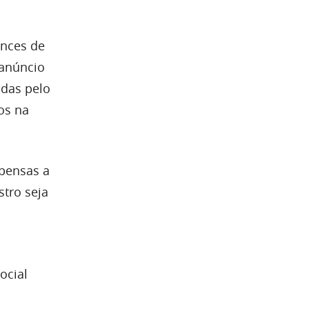
ances de
 anúncio
adas pelo
os na
pensas a
tro seja
ocial