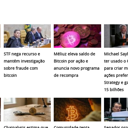
STF nega recurso e
Méliuz eleva saldo de
Michael Sayl
mantém investigação
Bitcoin por ação e
ter usado o
sobre fraude com
anuncia novo programa
para criar 
bitcoin
de recompra
ações prefer
Strategy e 
15 bilhões
Chainalysis estima que
Comunidade tenta
Senador pro