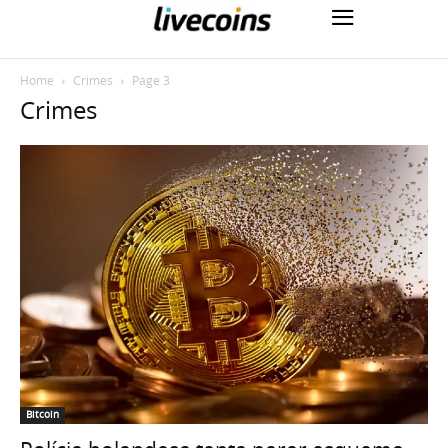
Home
Crimes
Page 3
Crimes
Bitcoin