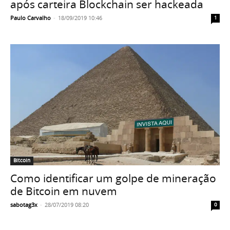
após carteira Blockchain ser hackeada
Paulo Carvalho
-
18/09/2019 10:46
1
Bitcoin
Como identificar um golpe de mineração
de Bitcoin em nuvem
sabotag3x
-
28/07/2019 08:20
0