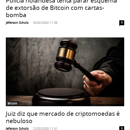
Polícia holandesa tenta parar esquema
de extorsão de Bitcoin com cartas-
bomba
Jeferson Scholz
-
16/02/2020 11:36
0
Bitcoin
Juiz diz que mercado de criptomoedas é
nebuloso
Jeferson Scholz
-
12/02/2020 11:31
0