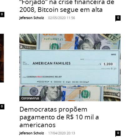
“Forjado” na crise financeira de
2008, Bitcoin segue em alta
0
Jeferson Scholz
-
02/05/2020 11:56
0
Coronavirus
0
Democratas propõem
pagamento de R$ 10 mil a
americanos
Jeferson Scholz
-
17/04/2020 20:13
0