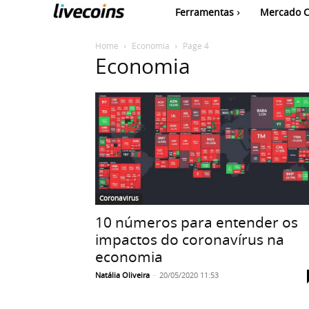
Ferramentas
Mercado C
Home
Economia
Page 4
Economia
Coronavirus
10 números para entender os
impactos do coronavírus na
economia
Natália Oliveira
-
20/05/2020 11:53