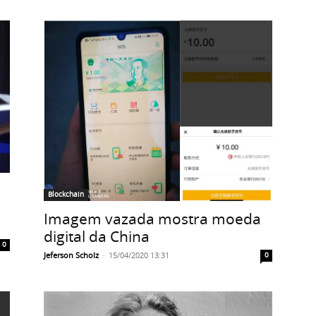
Blockchain
Imagem vazada mostra moeda
digital da China
0
Jeferson Scholz
-
15/04/2020 13:31
0