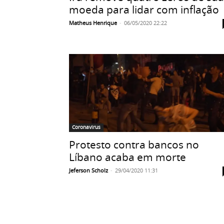
moeda para lidar com inflação
Matheus Henrique
-
06/05/2020 22:22
Coronavirus
Protesto contra bancos no
Líbano acaba em morte
Jeferson Scholz
-
29/04/2020 11:31