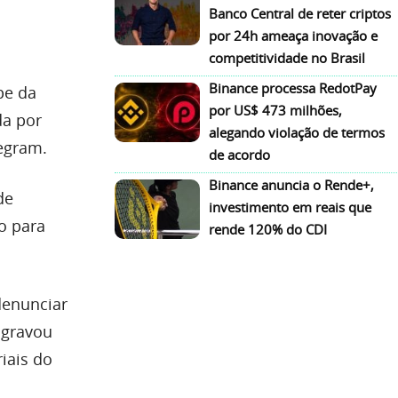
Banco Central de reter criptos
por 24h ameaça inovação e
competitividade no Brasil
Binance processa RedotPay
pe da
por US$ 473 milhões,
da por
alegando violação de termos
legram.
de acordo
Binance anuncia o Rende+,
de
investimento em reais que
do para
rende 120% do CDI
enunciar
 gravou
riais do