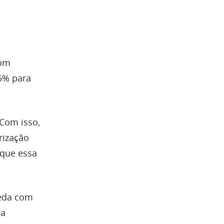
com
5% para
 Com isso,
rização
 que essa
oeda com
ma