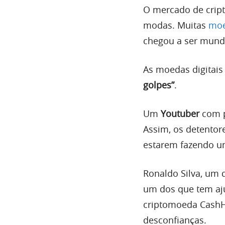
O mercado de cript
modas. Muitas
moe
chegou a ser mund
As moedas digitais 
golpes”
.
Um
Youtuber
com p
Assim, os detento
estarem fazendo u
Ronaldo Silva, um d
um dos que tem aju
criptomoeda CashH
desconfianças.