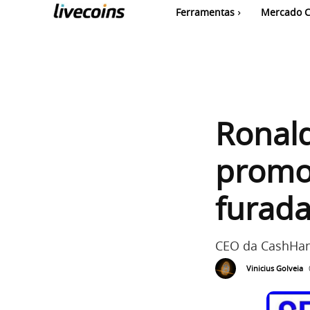
Ferramentas
Mercado C
Ronald
promo
furada
CEO da CashHan
Vinicius Golveia