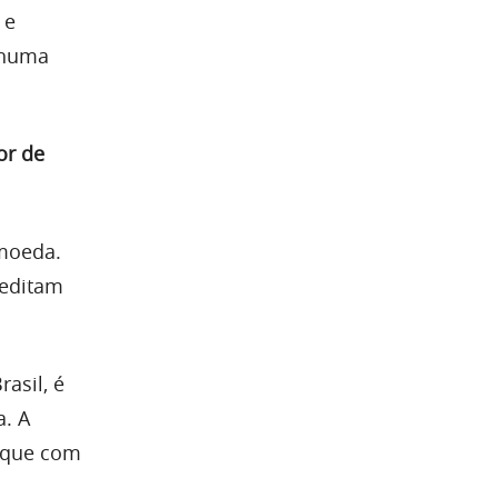
 e
nhuma
or de
moeda.
reditam
asil, é
a. A
a que com