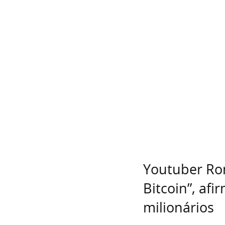
Youtuber Ron
Bitcoin”, af
milionários