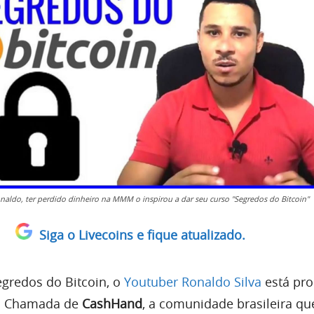
aldo, ter perdido dinheiro na MMM o inspirou a dar seu curso "Segredos do Bitcoin"
Siga o Livecoins e fique atualizado.
egredos do Bitcoin, o
Youtuber Ronaldo Silva
está pr
l. Chamada de
CashHand
, a comunidade brasileira qu