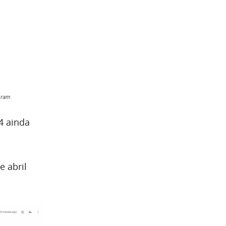
gram
4 ainda
 abril