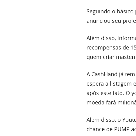
Seguindo o básico
anunciou seu proj
Além disso, infor
recompensas de 15
quem criar master
A CashHand já te
espera a listagem 
após este fato. O 
moeda fará milioná
Alem disso, o You
chance de PUMP ac