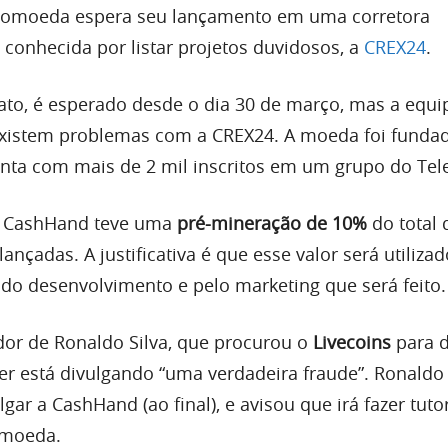
tomoeda espera seu lançamento em uma corretora
 conhecida por listar projetos duvidosos, a
CREX24
.
ato, é esperado desde o dia 30 de março, mas a equi
xistem problemas com a CREX24. A moeda foi funda
conta com mais de 2 mil inscritos em um grupo do Te
 a CashHand teve uma
pré-mineração de 10%
do total 
nçadas. A justificativa é que esse valor será utiliza
 do desenvolvimento e pelo marketing que será feito.
or de Ronaldo Silva, que procurou o
Livecoins
para d
ber está divulgando “uma verdadeira fraude”. Ronaldo
gar a CashHand (ao final), e avisou que irá fazer tuto
 moeda.