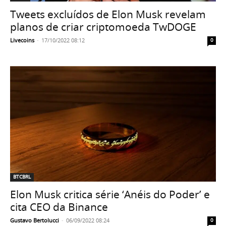
Tweets excluídos de Elon Musk revelam
planos de criar criptomoeda TwDOGE
Livecoins
-
17/10/2022 08:12
0
BTCBRL
Elon Musk critica série ‘Anéis do Poder’ e
cita CEO da Binance
Gustavo Bertolucci
-
06/09/2022 08:24
0