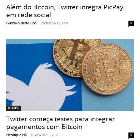
Além do Bitcoin, Twitter integra PicPay
em rede social
Gustavo Bertolucci
-
26/09/2021 07:59
0
BTCBRL
Twitter começa testes para integrar
pagamentos com Bitcoin
Henrique HK
-
01/09/2021 12:58
0