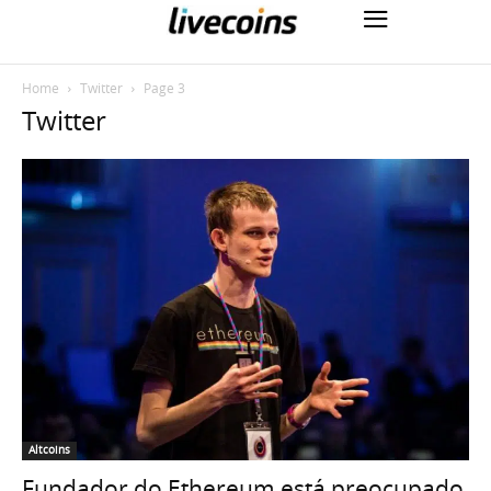
Home
Twitter
Page 3
Twitter
Altcoins
Fundador do Ethereum está preocupado