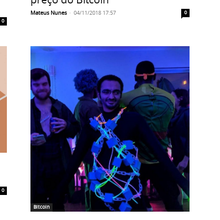
Mateus Nunes
-
04/11/2018 17:57
0
0
0
Bitcoin