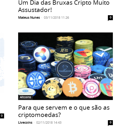
Um Dia das Bruxas Cripto Muito
Assustador!
Mateus Nunes
-
03/11/2018 11:26
0
Altcoins
Para que servem e o que são as
criptomoedas?
0
Livecoins
-
02/11/2018 14:43
0