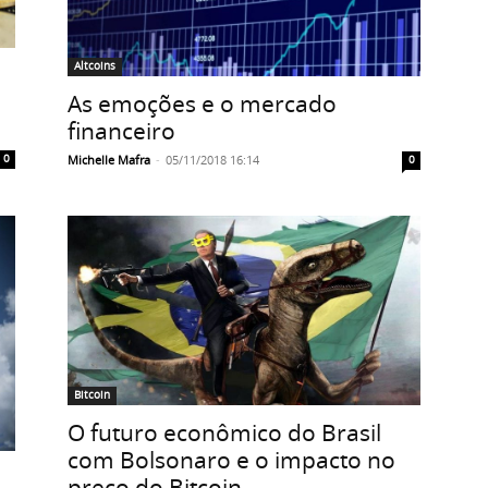
Altcoins
As emoções e o mercado
financeiro
0
Michelle Mafra
-
05/11/2018 16:14
0
Bitcoin
O futuro econômico do Brasil
com Bolsonaro e o impacto no
preço do Bitcoin