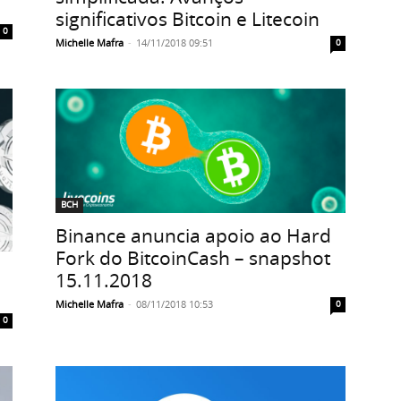
significativos Bitcoin e Litecoin
0
Michelle Mafra
-
14/11/2018 09:51
0
BCH
Binance anuncia apoio ao Hard
Fork do BitcoinCash – snapshot
15.11.2018
Michelle Mafra
-
08/11/2018 10:53
0
0