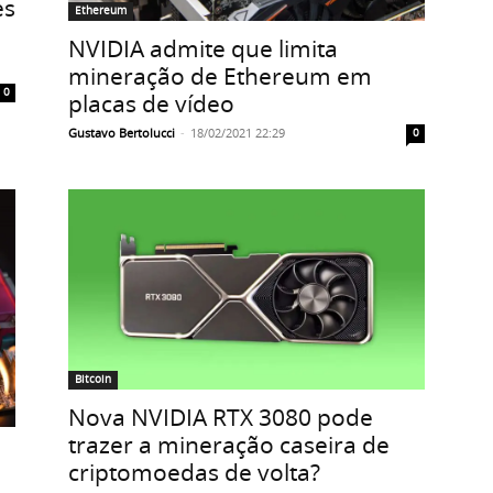
es
Ethereum
NVIDIA admite que limita
mineração de Ethereum em
0
placas de vídeo
Gustavo Bertolucci
-
18/02/2021 22:29
0
Bitcoin
Nova NVIDIA RTX 3080 pode
trazer a mineração caseira de
criptomoedas de volta?