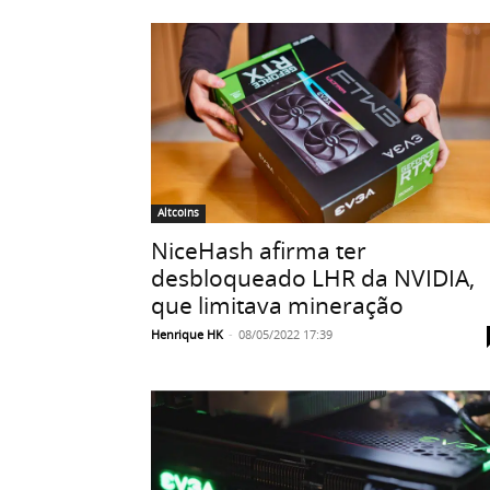
Altcoins
NiceHash afirma ter
desbloqueado LHR da NVIDIA,
que limitava mineração
Henrique HK
-
08/05/2022 17:39