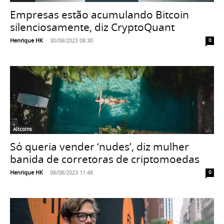
Empresas estão acumulando Bitcoin
silenciosamente, diz CryptoQuant
Henrique HK
-
30/08/2023 08:30
0
Altcoins
Só queria vender ‘nudes’, diz mulher
banida de corretoras de criptomoedas
Henrique HK
-
08/08/2023 11:48
0