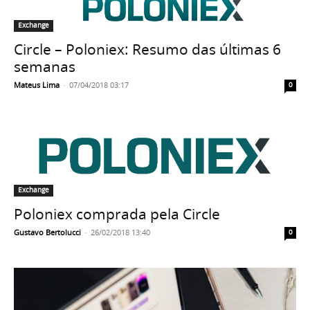
Exchange
Circle – Poloniex: Resumo das últimas 6
semanas
Mateus Lima
-
07/04/2018 03:17
0
Exchange
Poloniex comprada pela Circle
Gustavo Bertolucci
-
26/02/2018 13:40
0