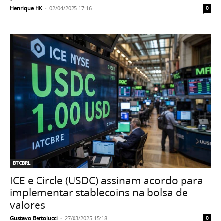
Henrique HK
-
02/04/2025 17:16
0
BTCBRL
ICE e Circle (USDC) assinam acordo para
implementar stablecoins na bolsa de
valores
Gustavo Bertolucci
-
27/03/2025 15:18
0