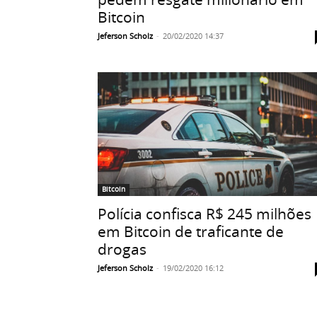
Bitcoin
Jeferson Scholz
-
20/02/2020 14:37
Bitcoin
Polícia confisca R$ 245 milhões
em Bitcoin de traficante de
drogas
Jeferson Scholz
-
19/02/2020 16:12