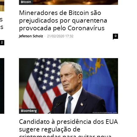
Bitcoin
Mineradores de Bitcoin são
s
prejudicados por quarentena
es
provocada pelo Coronavírus
Jeferson Scholz
-
21/02/2020 17:32
0
2
Bloomberg
Candidato à presidência dos EUA
sugere regulação de
criptomoedas para evitar nova