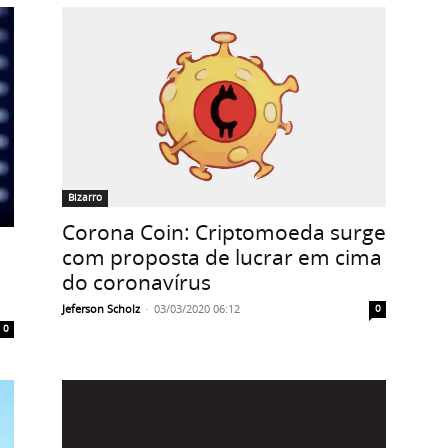
Bizarro
Corona Coin: Criptomoeda surge
com proposta de lucrar em cima
do coronavírus
Jeferson Scholz
-
03/03/2020 06:12
0
0