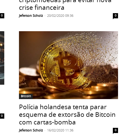
crise financeira
Jeferson Scholz
-
20/02/2020 09:36
0
0
Bitcoin
Polícia holandesa tenta parar
esquema de extorsão de Bitcoin
0
com cartas-bomba
Jeferson Scholz
-
16/02/2020 11:36
0