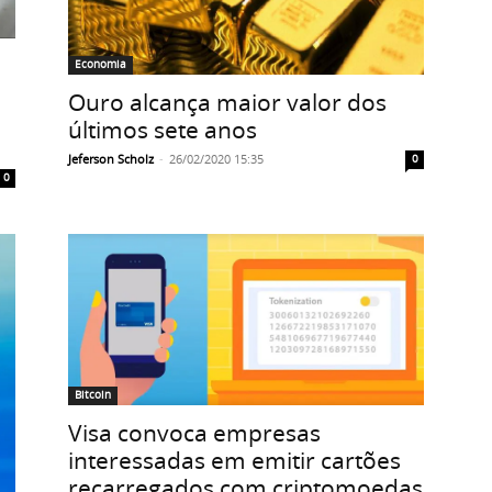
Economia
Ouro alcança maior valor dos
últimos sete anos
Jeferson Scholz
-
26/02/2020 15:35
0
0
Bitcoin
Visa convoca empresas
interessadas em emitir cartões
recarregados com criptomoedas