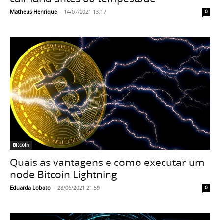
Matheus Henrique
-
14/07/2021 13:17
0
Bitcoin
Quais as vantagens e como executar um
node Bitcoin Lightning
Eduarda Lobato
-
28/06/2021 21:59
0