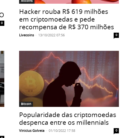
Altcoins
Hacker rouba R$ 619 milhões
EO
em criptomoedas e pede
0
recompensa de R$ 370 milhões
Livecoins
-
13/10/2022 07:56
0
Bitcoin
Popularidade das criptomoedas
despenca entre os millennials
Vinicius Golveia
-
01/10/2022 17:58
0