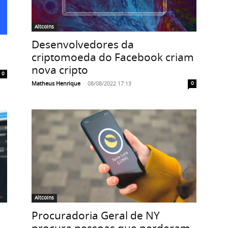
Altcoins
Desenvolvedores da
criptomoeda do Facebook criam
nova cripto
0
Matheus Henrique
-
08/08/2022 17:13
0
Altcoins
Procuradoria Geral de NY
procura pessoas que perderam