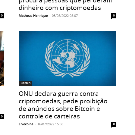
dinheiro com criptomoedas
Matheus Henrique
-
03/08/2022 08:07
0
0
Bitcoin
ONU declara guerra contra
criptomoedas, pede proibição
de anúncios sobre Bitcoin e
controle de carteiras
0
Livecoins
-
16/07/2022 15:36
0