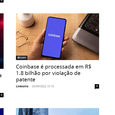
0
Bitcoin
Coinbase é processada em R$
1.8 bilhão por violação de
a
patente
Livecoins
-
25/09/2022 15:10
0
0