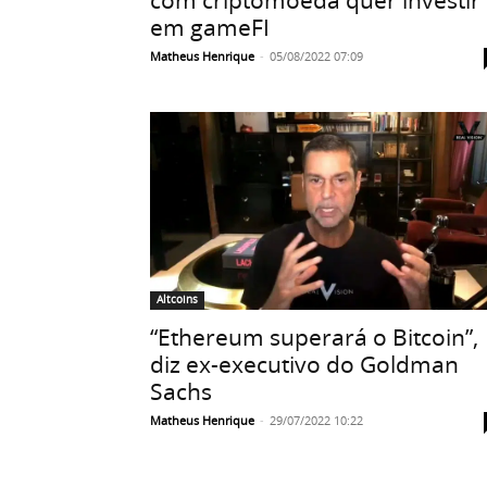
em gameFI
Matheus Henrique
-
05/08/2022 07:09
Altcoins
“Ethereum superará o Bitcoin”,
diz ex-executivo do Goldman
Sachs
Matheus Henrique
-
29/07/2022 10:22