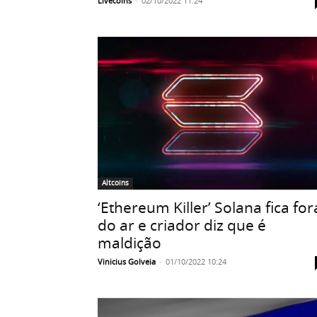
Livecoins
-
02/10/2022 11:24
Altcoins
‘Ethereum Killer’ Solana fica for
do ar e criador diz que é
maldição
Vinicius Golveia
-
01/10/2022 10:24