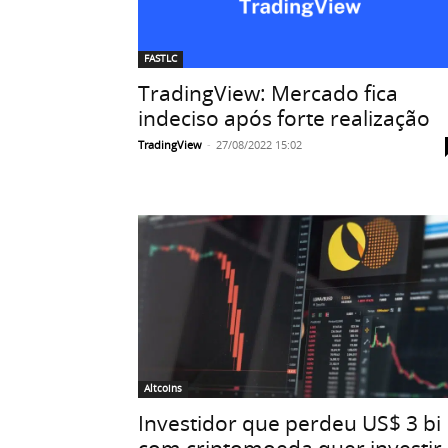
FASTLC
TradingView: Mercado fica
indeciso após forte realização
TradingView
-
27/08/2022 15:02
Altcoins
Investidor que perdeu US$ 3 bi
com criptomoeda quer investir