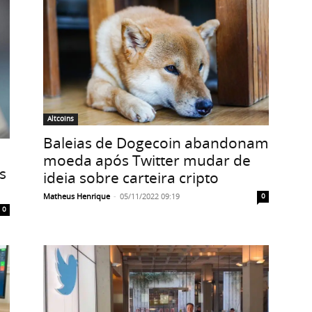
Altcoins
Baleias de Dogecoin abandonam
moeda após Twitter mudar de
s
ideia sobre carteira cripto
Matheus Henrique
-
05/11/2022 09:19
0
0