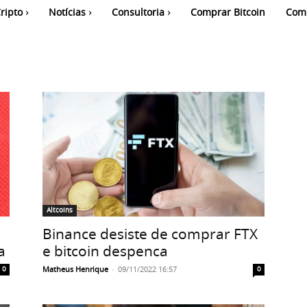
ripto
Notícias
Consultoria
Comprar Bitcoin
Com
Altcoins
Binance desiste de comprar FTX
a
e bitcoin despenca
Matheus Henrique
-
09/11/2022 16:57
0
0