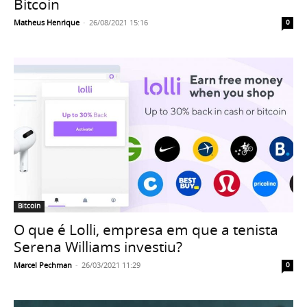
Bitcoin
Matheus Henrique
-
26/08/2021 15:16
0
Bitcoin
O que é Lolli, empresa em que a tenista
Serena Williams investiu?
Marcel Pechman
-
26/03/2021 11:29
0