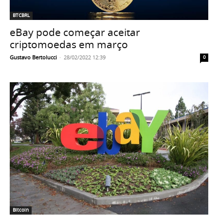
BTCBRL
eBay pode começar aceitar
criptomoedas em março
Gustavo Bertolucci
-
28/02/2022 12:39
0
Bitcoin