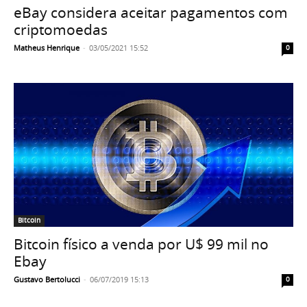
eBay considera aceitar pagamentos com
criptomoedas
Matheus Henrique
-
03/05/2021 15:52
0
Bitcoin
Bitcoin físico a venda por U$ 99 mil no
Ebay
Gustavo Bertolucci
-
06/07/2019 15:13
0