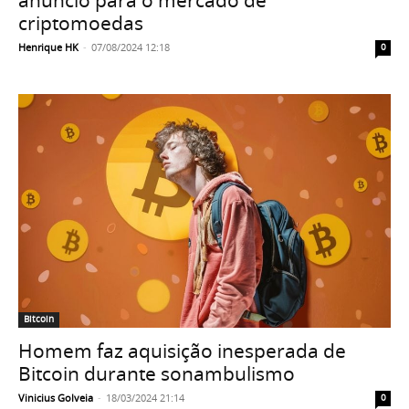
criptomoedas
Henrique HK
-
07/08/2024 12:18
0
Bitcoin
Homem faz aquisição inesperada de
Bitcoin durante sonambulismo
Vinicius Golveia
-
18/03/2024 21:14
0