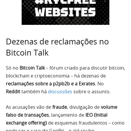
Dezenas de reclamações no
Bitcoin Talk
Só no
Bitcoin Talk
– fórum criado para discutir bitcoin,
blockchain e criptoeconomia – há dezenas de
reclamações sobre a p2pb2b e a Exrates
. No
Reddit
também há
discussões
sobre o assunto.
As acusações vão de
fraude
, divulgação de
volume
falso de transações
, lançamento de
IEO (Initial
exchange offering)
de esquemas fraudulentos – como
pode ser o caso do GenBit – e até roubo.