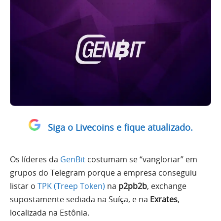
Siga o Livecoins e fique atualizado.
Os líderes da
GenBit
costumam se “vangloriar” em
grupos do Telegram porque a empresa conseguiu
listar o
TPK (Treep Token)
na
p2pb2b
, exchange
supostamente sediada na Suíça, e na
Exrates
,
localizada na Estônia.