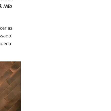
é. Não
cer as
assado
moeda