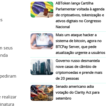
ABToken lança Cartilha
Parlamentar voltada à agenda
de criptoativos, tokenização e
us
ativos digitais no Congresso
Nacional
Mais um ataque hacker a
sistema de bitcoin, agora no
BTCPay Server, que pede
em seus
atualização urgente a usuários
inda
Governo russo desmantela
nove casas de câmbio de
criptomoedas e prende mais
 pediram
de 20 pessoas
Senado americano adia
votação do Clarity Act para
realizar
setembro
sinatura