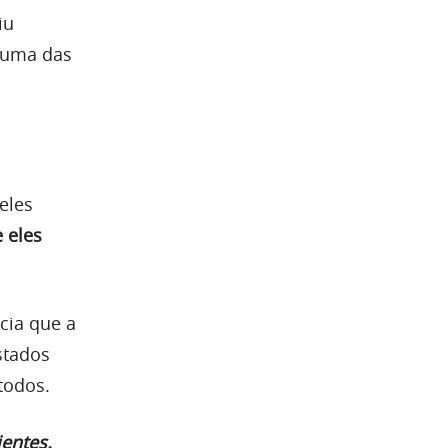
iu
 uma das
 eles
 eles
ícia que a
stados
todos.
ientes.