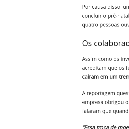
Por causa disso, u
concluir o pré-na
quatro pessoas ouv
Os colabora
Assim como os inv
acreditam que os 
caíram em um trem
A reportagem ques
empresa obrigou os
falaram que quand
“Essa troca de moed