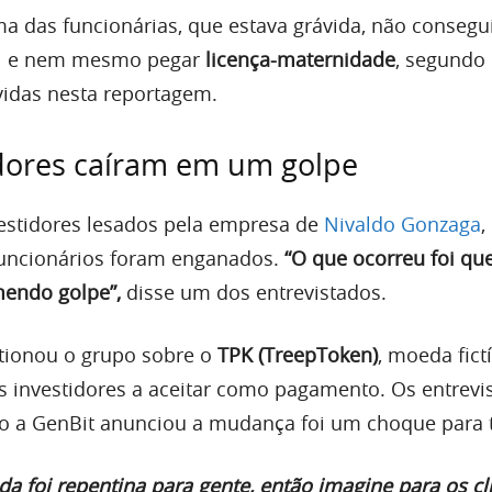
ma das funcionárias, que estava grávida, não consegu
tal e nem mesmo pegar
licença-maternidade
, segundo
idas nesta reportagem.
dores caíram em um golpe
estidores lesados pela empresa de
Nivaldo Gonzaga
,
funcionários foram enganados.
“O que ocorreu foi que
endo golpe”,
disse um dos entrevistados.
tionou o grupo sobre o
TPK (TreepToken)
, moeda fict
 investidores a aceitar como pagamento. Os entrevi
o a GenBit anunciou a mudança foi um choque para 
a foi repentina para gente, então imagine para os cl