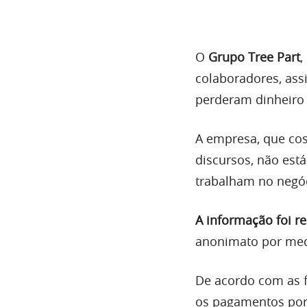
O
Grupo Tree Part
,
colaboradores, as
perderam dinheiro
A empresa, que co
discursos, não es
trabalham no negó
A informação foi r
anonimato por med
De acordo com as f
os pagamentos por