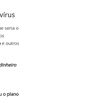
vírus
e seria o
aos
o
e outros
dinheiro
u o plano