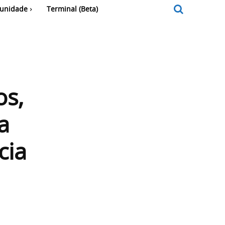
unidade
Terminal (Beta)
os,
a
cia