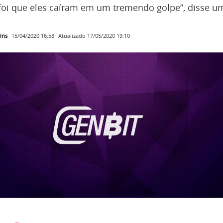
foi que eles caíram em um tremendo golpe”, disse u
ins
Atualizado
17/05/2020 19:10
15/04/2020 16:58