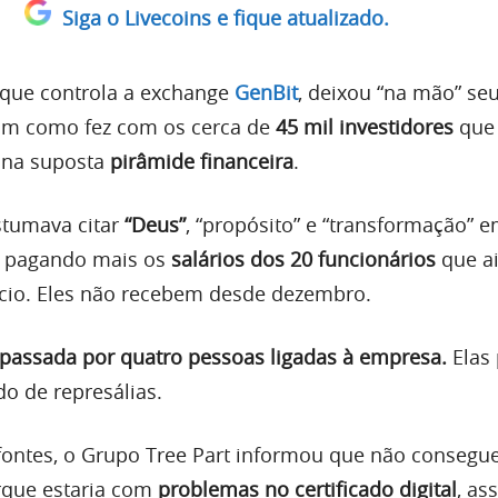
Siga o Livecoins e fique atualizado.
 que controla a exchange
GenBit
, deixou “na mão” se
sim como fez com os cerca de
45 mil investidores
que
 na suposta
pirâmide financeira
.
stumava citar
“Deus”
, “propósito” e “transformação” 
tá pagando mais os
salários dos 20 funcionários
que a
cio. Eles não recebem desde dezembro.
epassada por quatro pessoas ligadas à empresa.
Elas
o de represálias.
ontes, o Grupo Tree Part informou que não consegue 
que estaria com
problemas no certificado digital
, as