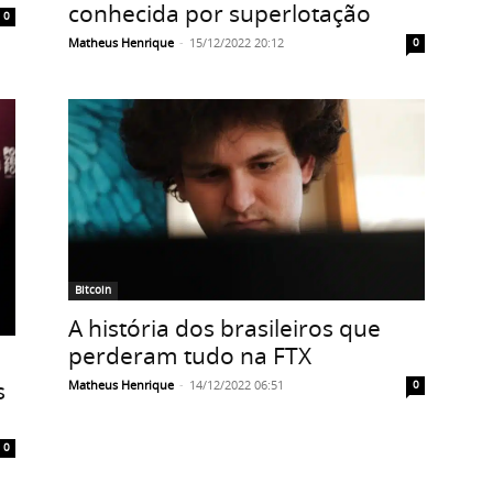
conhecida por superlotação
0
Matheus Henrique
-
15/12/2022 20:12
0
Bitcoin
A história dos brasileiros que
perderam tudo na FTX
s
Matheus Henrique
-
14/12/2022 06:51
0
0