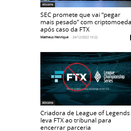
Altcoins
SEC promete que vai “pegar
mais pesado” com criptomoed
após caso da FTX
Matheus Henrique
-
24/12/2022 10:22
Altcoins
Criadora de League of Legends
leva FTX ao tribunal para
encerrar parceria