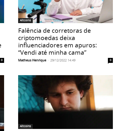
Altcoins
Falência de corretoras de
criptomoedas deixa
e
influenciadores em apuros:
“Vendi até minha cama”
Matheus Henrique
-
29/12/2022 14:49
0
0
Altcoins