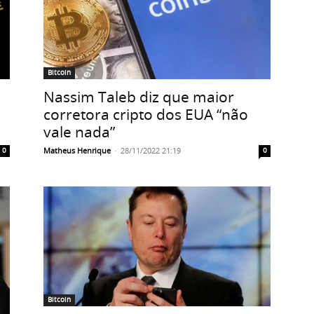
Bitcoin
Nassim Taleb diz que maior
corretora cripto dos EUA “não
vale nada”
Matheus Henrique
-
28/11/2022 21:19
0
0
Bitcoin