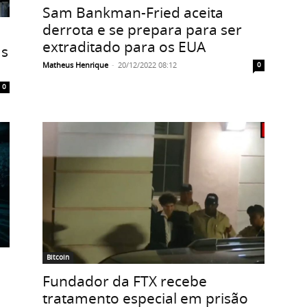
Sam Bankman-Fried aceita
derrota e se prepara para ser
extraditado para os EUA
as
Matheus Henrique
-
20/12/2022 08:12
0
0
Bitcoin
Fundador da FTX recebe
tratamento especial em prisão