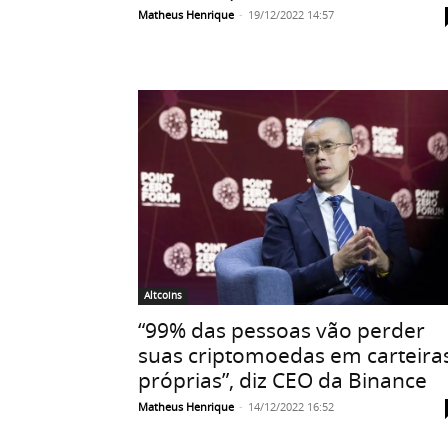
Matheus Henrique
-
19/12/2022 14:57
Altcoins
“99% das pessoas vão perder
suas criptomoedas em carteira
próprias”, diz CEO da Binance
Matheus Henrique
-
14/12/2022 16:52