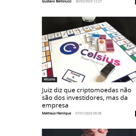
Gustavo Bertolucci
-
30/03/2023 12:27
Altcoins
Juiz diz que criptomoedas não
são dos investidores, mas da
empresa
Matheus Henrique
-
07/01/2023 08:38