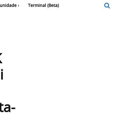
unidade
Terminal (Beta)
K
i
ta-