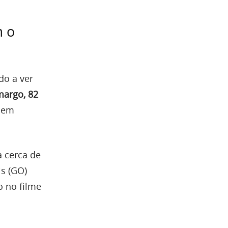
m o
do a ver
margo, 82
ssem
a cerca de
is (GO)
o no filme