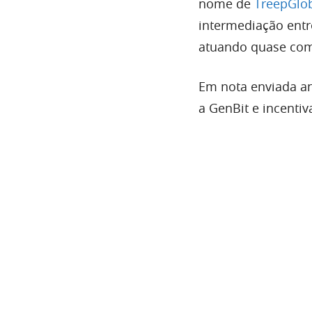
nome de
TreepGlob
intermediação entr
atuando quase com
Em nota enviada an
a GenBit e incenti