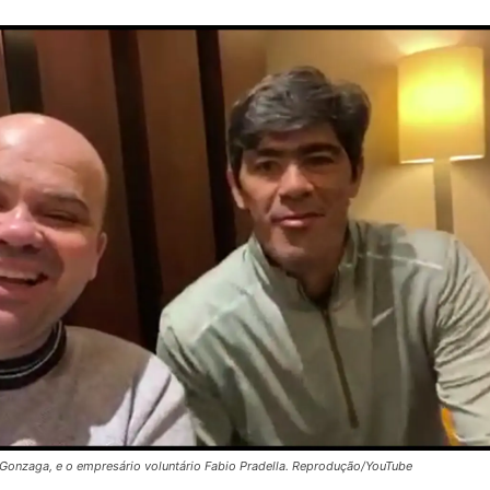
 Gonzaga, e o empresário voluntário Fabio Pradella. Reprodução/YouTube