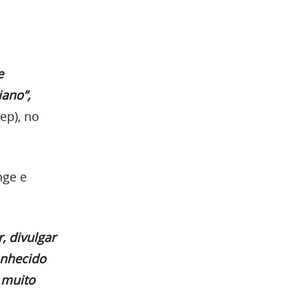
e
ano”,
ep), no
nge e
, divulgar
onhecido
 muito