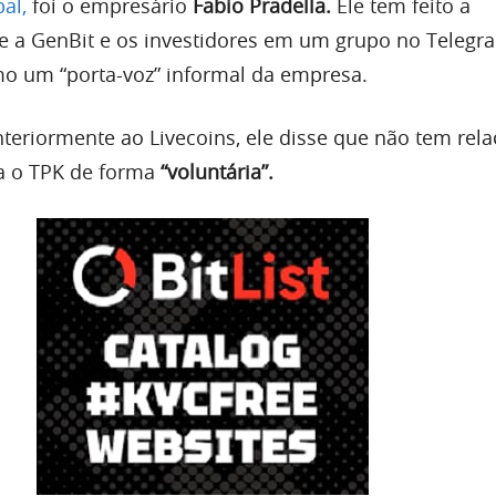
al,
foi o empresário
Fabio Pradella.
Ele tem feito a
e a GenBit e os investidores em um grupo no Telegr
o um “porta-voz” informal da empresa.
teriormente ao Livecoins, ele disse que não tem rel
va o TPK de forma
“voluntária”.