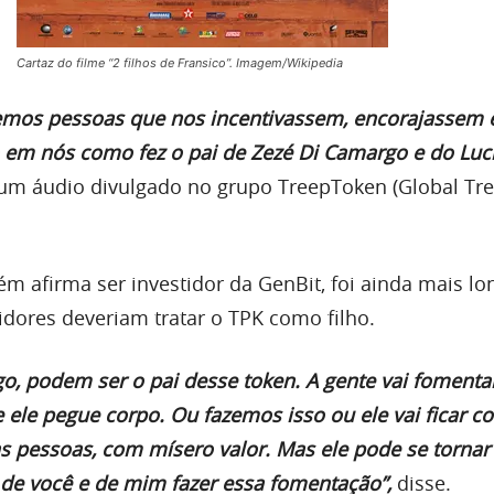
Cartaz do filme “2 filhos de Fransico”. Imagem/Wikipedia
emos pessoas que nos incentivassem, encorajassem 
 em nós como fez o pai de Zezé Di Camargo e do Luci
 um áudio divulgado no grupo TreepToken (Global Tre
m afirma ser investidor da GenBit, foi ainda mais lo
idores deveriam tratar o TPK como filho.
o, podem ser o pai desse token. A gente vai fomentar
e ele pegue corpo. Ou fazemos isso ou ele vai ficar c
 pessoas, com mísero valor. Mas ele pode se tornar
 de você e de mim fazer essa fomentação”,
disse.