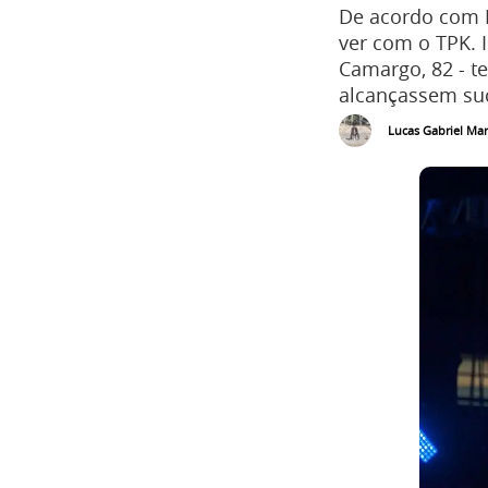
De acordo com P
ver com o TPK. I
Camargo, 82 - te
alcançassem su
Lucas Gabriel Mar