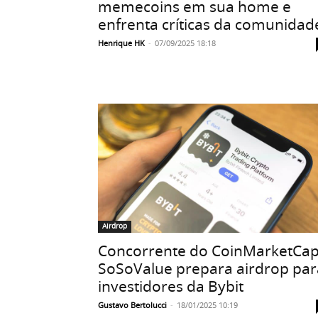
memecoins em sua home e
enfrenta críticas da comunidad
Henrique HK
-
07/09/2025 18:18
Airdrop
Concorrente do CoinMarketCap
SoSoValue prepara airdrop par
investidores da Bybit
Gustavo Bertolucci
-
18/01/2025 10:19