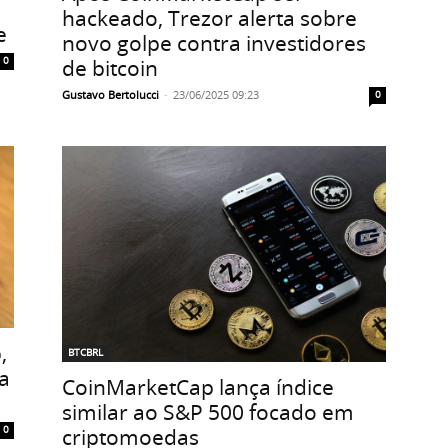
hackeado, Trezor alerta sobre
e
novo golpe contra investidores
de bitcoin
0
Gustavo Bertolucci
-
23/06/2025 09:23
0
,
BTCBRL
a
CoinMarketCap lança índice
similar ao S&P 500 focado em
criptomoedas
0