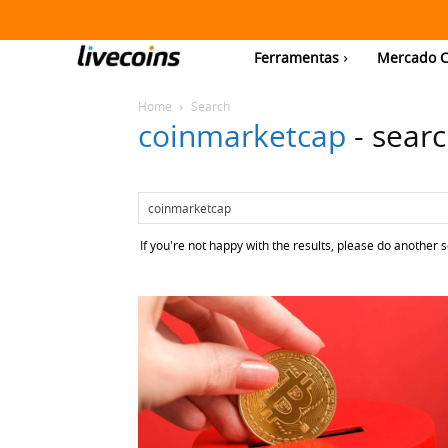
Ferramentas
Mercado C
Home
Search
coinmarketcap
-
searc
If you're not happy with the results, please do another 