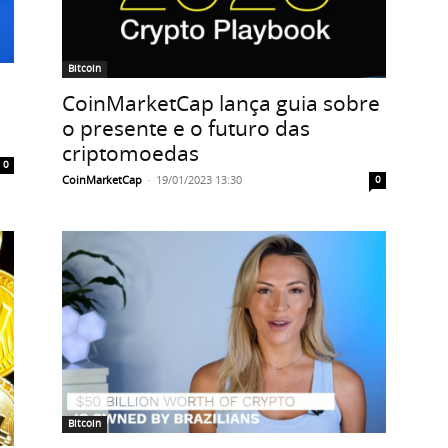
Bitcoin
CoinMarketCap lança guia sobre
o presente e o futuro das
criptomoedas
0
CoinMarketCap
-
19/01/2023 13:30
0
Bitcoin