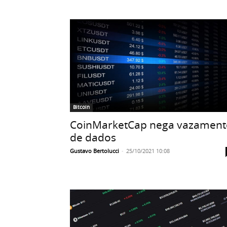
Bitcoin
CoinMarketCap nega vazament
de dados
Gustavo Bertolucci
-
25/10/2021 10:08