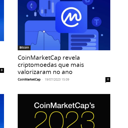
Bitcoin
CoinMarketCap revela
criptomoedas que mais
valorizaram no ano
0
CoinMarketCap
-
19/07/2023 15:09
0