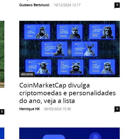
Gustavo Bertolucci
-
10/12/2024 12:17
0
Altcoins
CoinMarketCap divulga
criptomoedas e personalidades
do ano, veja a lista
Henrique HK
-
06/03/2024 15:36
0
0