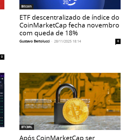
Bitcoin
ETF descentralizado de índice do
CoinMarketCap fecha novembro
com queda de 18%
Gustavo Bertolucci
-
28/11/2025 18:14
0
0
BTCBRL
Após CoinMarketCap ser