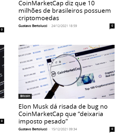
CoinMarketCap diz que 10
milhões de brasileiros possuem
criptomoedas
Gustavo Bertolucci
-
24/12/2021 18:59
0
0
Bitcoin
Elon Musk dá risada de bug no
CoinMarketCap que “deixaria
imposto pesado”
0
Gustavo Bertolucci
-
15/12/2021 09:34
0