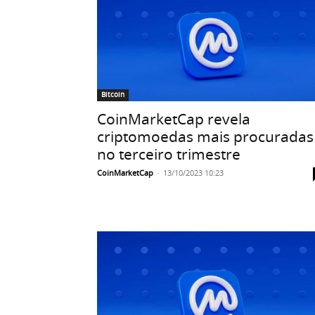
Bitcoin
CoinMarketCap revela
criptomoedas mais procuradas
no terceiro trimestre
CoinMarketCap
-
13/10/2023 10:23