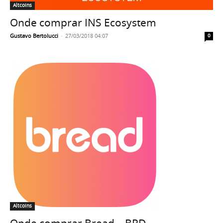
Altcoins
Onde comprar INS Ecosystem
Gustavo Bertolucci
-
27/03/2018 04:07
0
Altcoins
Onde comprar Bread – BRD