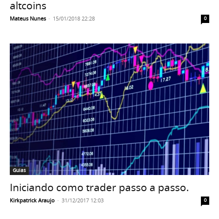
altcoins
Mateus Nunes
-
15/01/2018 22:28
0
Guias
Iniciando como trader passo a passo.
Kirkpatrick Araujo
-
31/12/2017 12:03
0