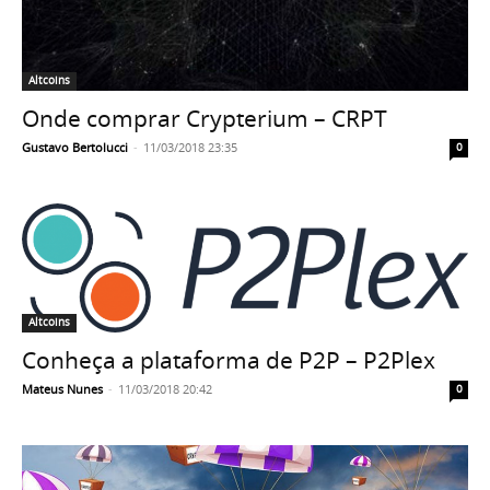
Altcoins
Onde comprar Crypterium – CRPT
Gustavo Bertolucci
-
11/03/2018 23:35
0
Altcoins
Conheça a plataforma de P2P – P2Plex
Mateus Nunes
-
11/03/2018 20:42
0