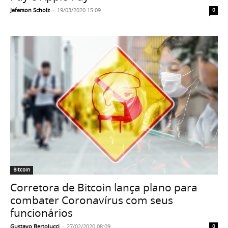
Jeferson Scholz
-
19/03/2020 15:09
0
Bitcoin
Corretora de Bitcoin lança plano para
combater Coronavírus com seus
funcionários
Gustavo Bertolucci
-
27/02/2020 08:09
0