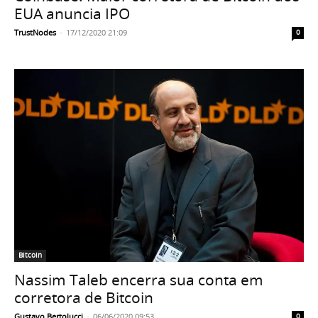
EUA anuncia IPO
TrustNodes
-
17/12/2020 21:09
0
Bitcoin
Nassim Taleb encerra sua conta em
corretora de Bitcoin
Gustavo Bertolucci
-
06/06/2020 09:53
0