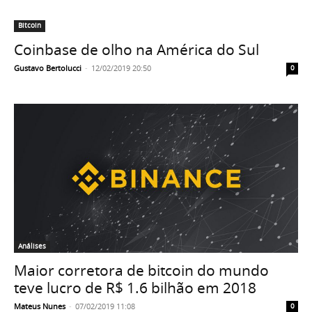
Bitcoin
Coinbase de olho na América do Sul
Gustavo Bertolucci
-
12/02/2019 20:50
0
Análises
Maior corretora de bitcoin do mundo
teve lucro de R$ 1.6 bilhão em 2018
Mateus Nunes
-
07/02/2019 11:08
0